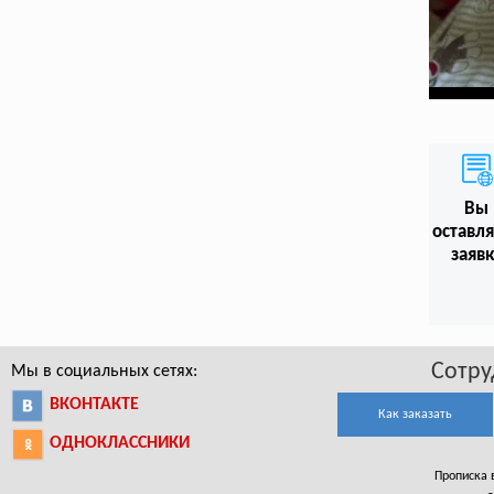
Вы
оставл
заяв
Сотру
Мы в социальных сетях:
ВКОНТАКТЕ
Как заказать
ОДНОКЛАССНИКИ
Прописка в