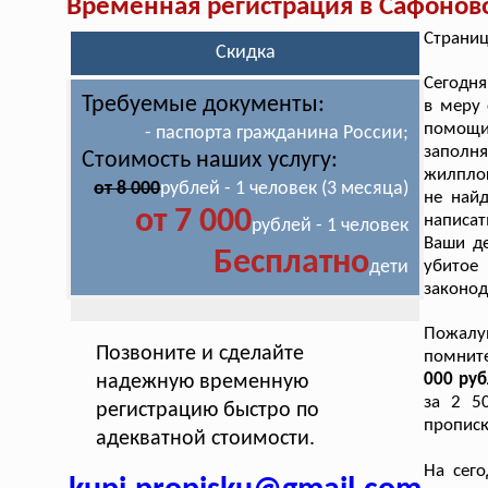
Временная регистрация в Сафонов
Страниц
Скидка
Сегодня
Требуемые документы:
в меру 
помощи
- паспорта гражданина России;
заполн
Стоимость наших услугу:
жилплощ
от 8 000
рублей - 1 человек (3 месяца)
не найд
от 7 000
написат
рублей - 1 человек
Ваши де
Бесплатно
дети
убитое
законод
Пожалу
Позвоните и сделайте
помни
000 руб
надежную временную
за 2 5
регистрацию быстро по
прописк
адекватной стоимости.
На сего