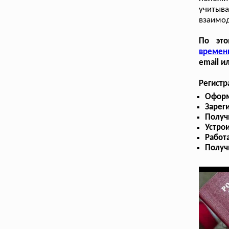
учитыва
взаимод
По это
времен
email и
Регист
Оформ
Зарег
Получ
Устрои
Работа
Получ