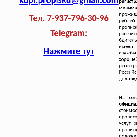
kupi.propisku@gmail.com
регист
минима
прожив
Тел. 7-937-796-30-96
рублей
пропис
Telegram:
рассчит
бдител
имеют 
Нажмите тут
службы
хороше
регистр
Россий
долгож
На сег
официа
стоимо
пропис
услуг, 
прописк
положит