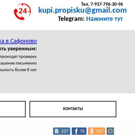
Тел. 7-937-796-30-96
kupi.propisku@gmail.com
Telegram:
Нажмите тут
ка в Сафоново
ыть уверенным:
 проходят проверку
лашение письменно
ьность более 8 лет
КОНТАКТЫ
107
76
197