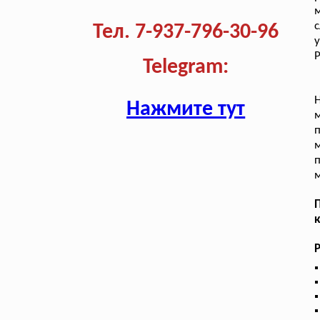
с
Тел. 7-937-796-30-96
у
Р
Telegram:
Н
Нажмите тут
п
п
м
к