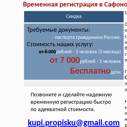
Временная регистрация в Сафон
С
Скидка
С
Требуемые документы:
п
с
- паспорта гражданина России;
о
Стоимость наших услугу:
б
от 8 000
рублей - 1 человек (3 месяца)
от 7 000
п
рублей - 1 человек
Бесплатно
дети
С
п
о
Позвоните и сделайте надежную
Н
временную регистрацию быстро
м
по адекватной стоимости.
п
н
kupi.propisku@gmail.com
р