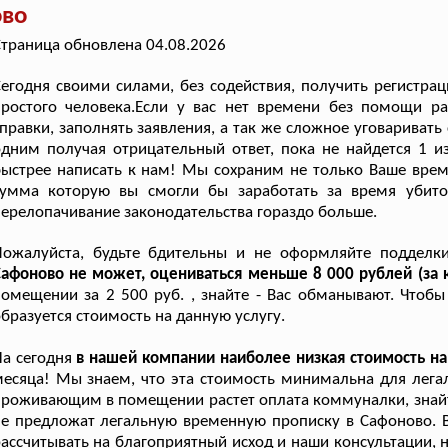
ово
траница обновлена 04.08.2026
егодня своими силами, без содействия, получить регистр
ростого человека.Если у вас нет времени без помощи раз
правки, заполнять заявления, а так же сложное уговариват
дним получая отрицательный ответ, пока не найдется 1 из
ыстрее написать к нам! Мы сохраним не только Ваше время
сумма которую вы смогли бы заработать за время убито
ерелопачивание законодательства гораздо больше.
Пожалуйста, будьте бдительны и не оформляйте поддел
афоново не может, оцениваться меньше 8 000 рублей (за 
омещении за 2 500 руб. , знайте - Вас обманывают. Чтоб
бразуется стоимость на данную услугу.
а сегодня
в нашей компании наиболее низкая стоимость н
есяца! Мы знаем, что эта стоимость минимальна для лега
роживающим в помещении растет оплата коммуналки, знайте,
е предложат легальную временную прописку в Сафоново. 
ассчитывать на благоприятный исход и наши консультации,